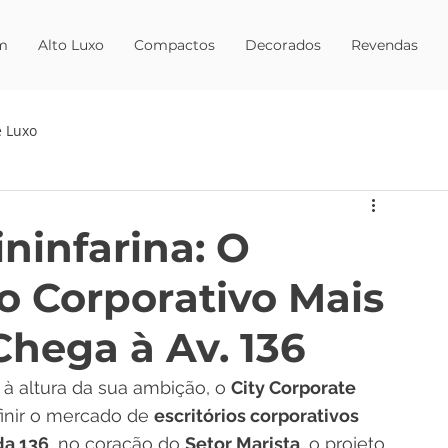
m
Alto Luxo
Compactos
Decorados
Revendas
 Luxo
ininfarina: O
 Corporativo Mais
Chega à Av. 136
 altura da sua ambição, o 
City Corporate 
inir o mercado de 
escritórios corporativos 
da 136
, no coração do 
Setor Marista
, o projeto 