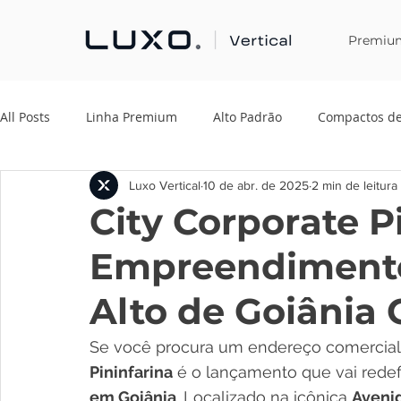
Premiu
All Posts
Linha Premium
Alto Padrão
Compactos de
Luxo Vertical
10 de abr. de 2025
2 min de leitura
City Corporate P
Empreendimento
Alto de Goiânia 
Se você procura um endereço comercial à
Pininfarina
 é o lançamento que vai redef
em Goiânia
. Localizado na icônica 
Aveni