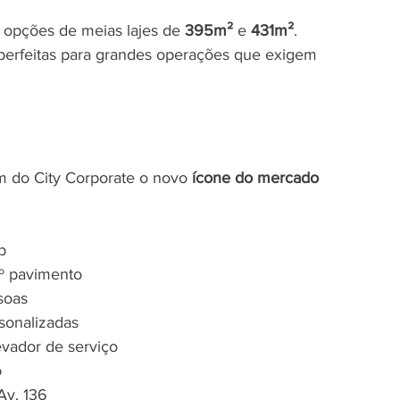
o opções de meias lajes de 
395m²
 e 
431m²
. 
 perfeitas para grandes operações que exigem 
 do City Corporate o novo 
ícone do mercado 
p
4º pavimento
soas
sonalizadas
levador de serviço
o
Av. 136