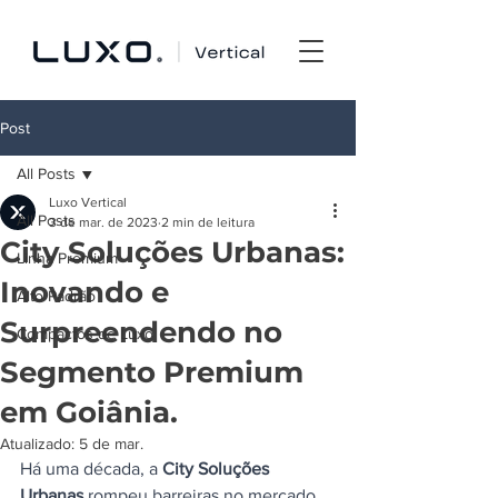
Post
All Posts
Luxo Vertical
All Posts
3 de mar. de 2023
2 min de leitura
City Soluções Urbanas:
Linha Premium
Inovando e
Alto Padrão
Surpreendendo no
Compactos de Luxo
Segmento Premium
em Goiânia.
Atualizado:
5 de mar.
Há uma década, a 
City Soluções 
Urbanas
 rompeu barreiras no mercado 