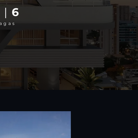
4
|
6
agas