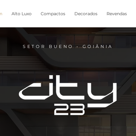
m
Alto Luxo
Compactos
Decorados
Revendas
SETOR BUENO • GOIÂNIA