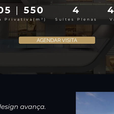
05
|
550
4
a Privativa(m²)
Suítes Plenas
V
AGENDAR VISITA
design avança.