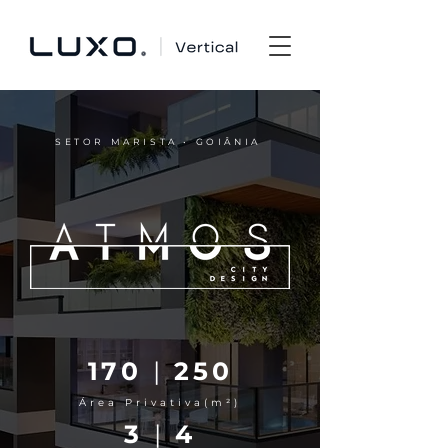
SETOR MARISTA • GOIÂNIA
170
|
250
Área Privativa(m²)
3
|
4