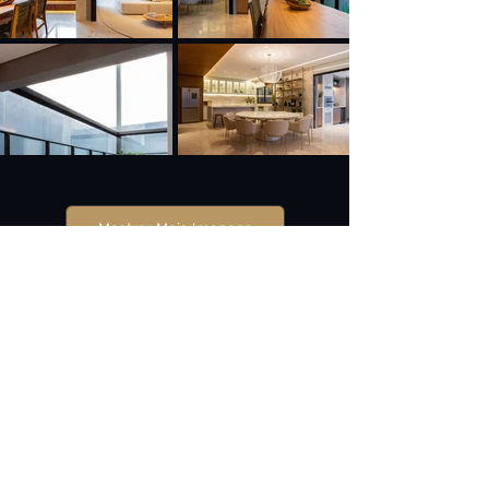
Mostrar Mais Imagens
CONHEÇA O DECORADO
A liberdade está no ar.
Não perca mais tempo e venha
conhecer esse apartamento incrível,