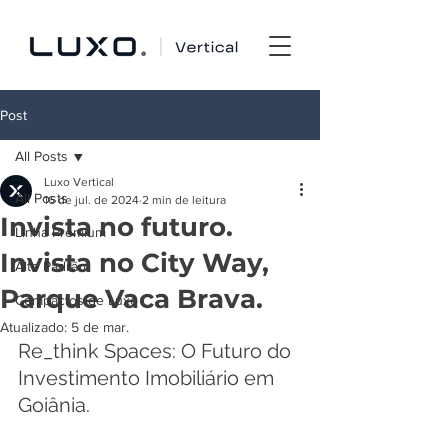
Post
All Posts
Luxo Vertical
All Posts
16 de jul. de 2024
2 min de leitura
Invista no futuro.
Linha Premium
Invista no City Way,
Alto Padrão
Parque Vaca Brava.
Compactos de Luxo
Atualizado:
5 de mar.
Re_think Spaces: O Futuro do 
Investimento Imobiliário em 
Goiânia.