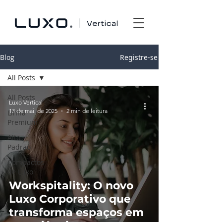
Blog
Registre-se
All Posts
All Posts
Luxo Vertical
13 de mai. de 2025
2 min de leitura
Linha
Premium
Alto
Padrão
Compactos
de Luxo
Workspitality: O novo
Luxo Corporativo que
transforma espaços em