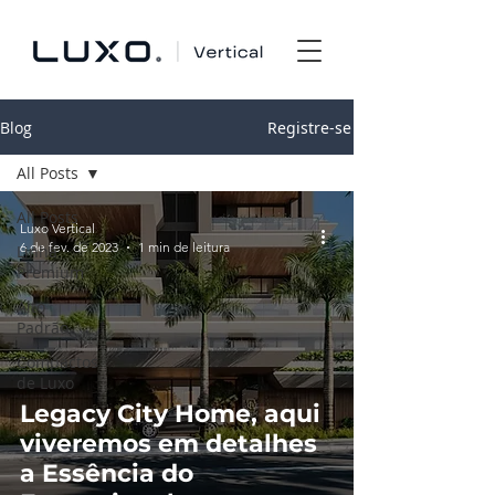
Blog
Registre-se
All Posts
All Posts
Luxo Vertical
6 de fev. de 2023
1 min de leitura
Linha
Premium
Alto
Padrão
Compactos
de Luxo
Legacy City Home, aqui
viveremos em detalhes
a Essência do