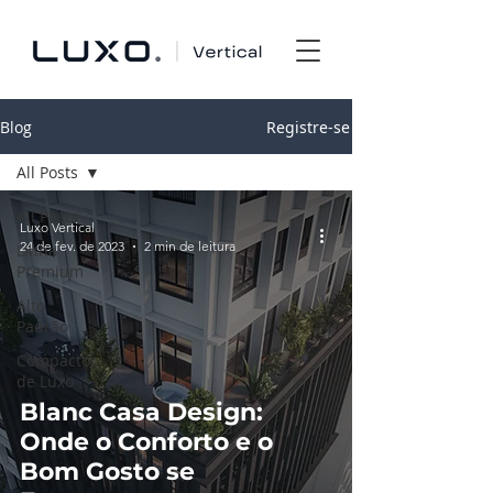
Blog
Registre-se
All Posts
All Posts
Luxo Vertical
24 de fev. de 2023
2 min de leitura
Linha
Premium
Alto
Padrão
Compactos
de Luxo
Blanc Casa Design:
Onde o Conforto e o
Bom Gosto se