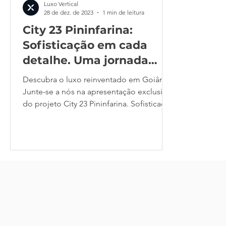
Luxo Vertical
28 de dez. de 2023
1 min de leitura
City 23 Pininfarina:
Sofisticação em cada
detalhe. Uma jornada
única aguarda você!
Descubra o luxo reinventado em Goiânia.
Junte-se a nós na apresentação exclusiva
do projeto City 23 Pininfarina. Sofisticação
que inspira.