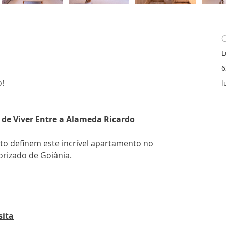
L
6
!
l
o de Viver Entre a Alameda Ricardo 
rto definem este incrível apartamento no 
orizado de Goiânia.
sita