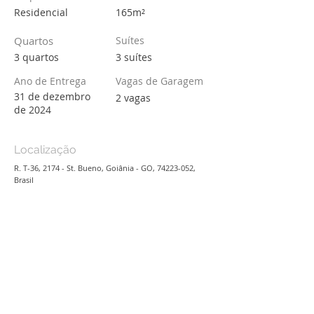
Residencial
165m²
Quartos
Suítes
3 quartos
3 suítes
Ano de Entrega
Vagas de Garagem
31 de dezembro
2 vagas
de 2024
Localização
R. T-36, 2174 - St. Bueno, Goiânia - GO,
74223-052
,
Brasil