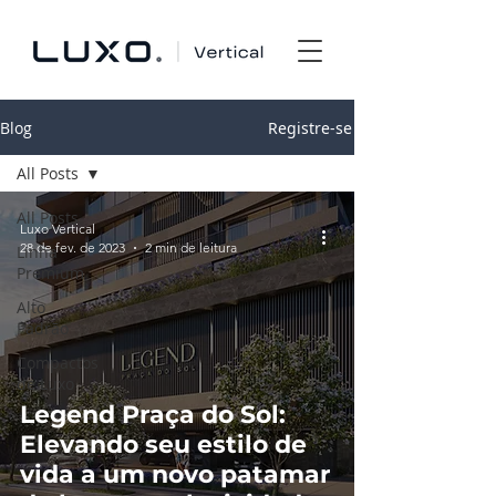
Blog
Registre-se
All Posts
All Posts
Luxo Vertical
28 de fev. de 2023
2 min de leitura
Linha
Premium
Alto
Padrão
Compactos
de Luxo
Legend Praça do Sol:
Elevando seu estilo de
vida a um novo patamar